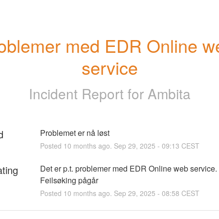
oblemer med EDR Online we
service
Incident Report for
Ambita
d
Problemet er nå løst
Posted
10
months ago.
Sep
29
,
2025
-
09:13
CEST
ating
Det er p.t. problemer med EDR Online web service.   
Feilsøking pågår
Posted
10
months ago.
Sep
29
,
2025
-
08:58
CEST