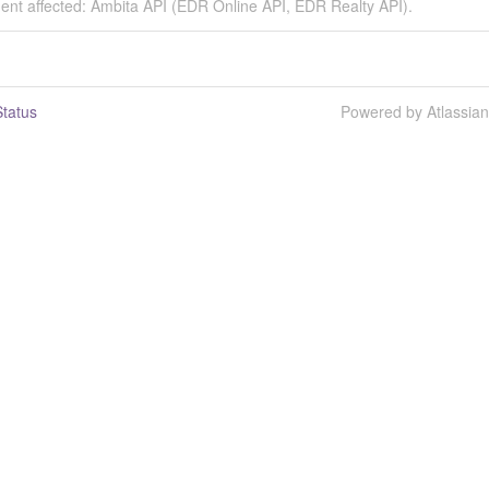
dent affected: Ambita API (EDR Online API, EDR Realty API).
tatus
Powered by Atlassia