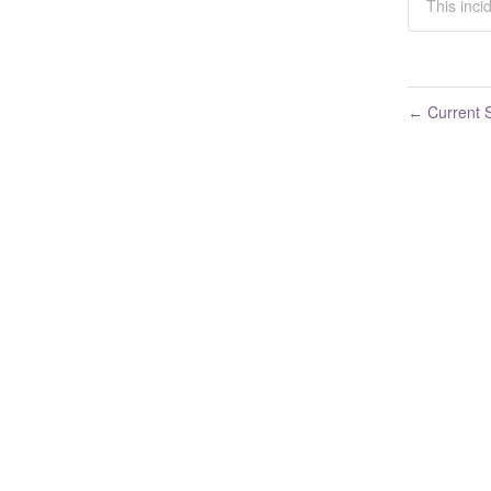
This inci
Current S
←