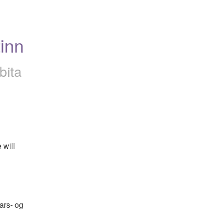
tinn
bita
will 
rs- og 