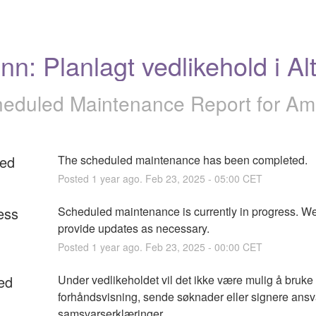
inn: Planlagt vedlikehold i Al
eduled Maintenance Report for
Am
ed
The scheduled maintenance has been completed.
Posted
1
year ago.
Feb
23
,
2025
-
05:00
CET
ess
Scheduled maintenance is currently in progress. We 
provide updates as necessary.
Posted
1
year ago.
Feb
23
,
2025
-
00:00
CET
ed
Under vedlikeholdet vil det ikke være mulig å bruke 
forhåndsvisning, sende søknader eller signere ansva
samsvarserklæringer.