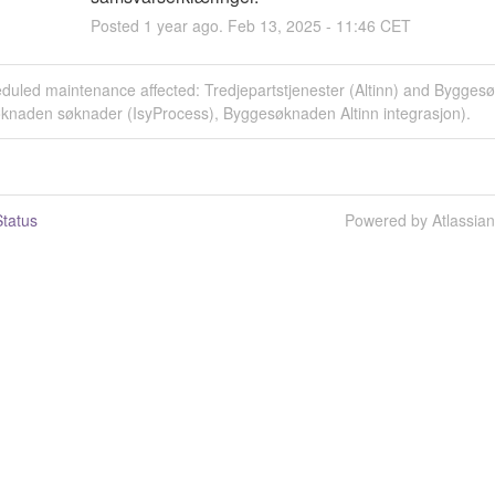
Posted
1
year ago.
Feb
13
,
2025
-
11:46
CET
eduled maintenance affected: Tredjepartstjenester (Altinn) and Bygge
knaden søknader (IsyProcess), Byggesøknaden Altinn integrasjon).
tatus
Powered by Atlassia