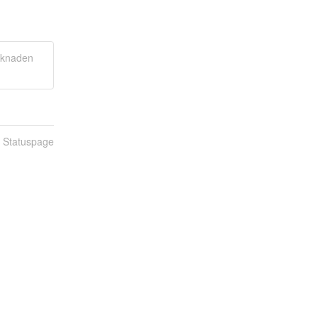
søknaden
n Statuspage